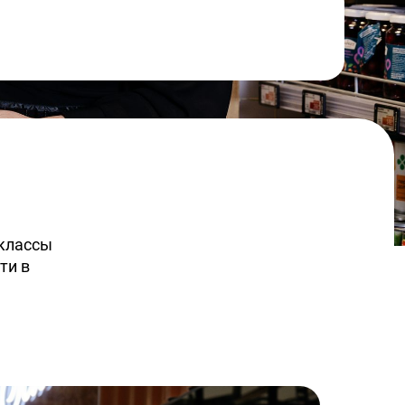
-классы
ти в