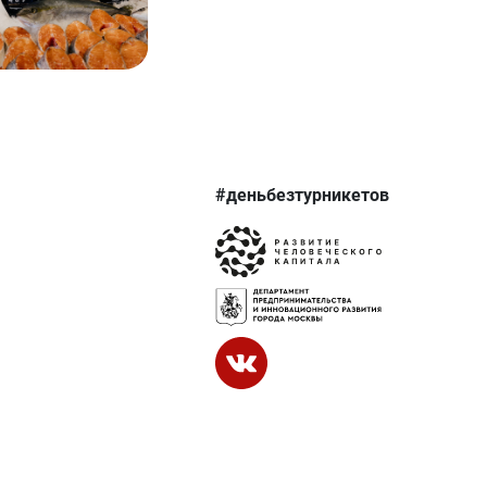
#деньбезтурникетов