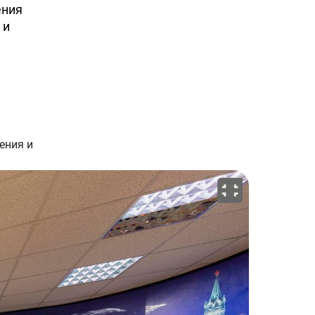
ения
 и
ения и