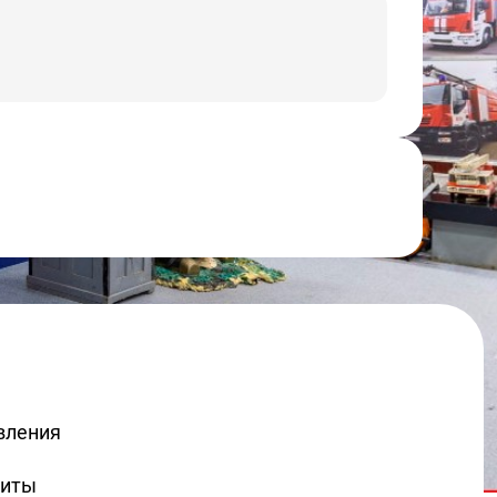
овления
щиты