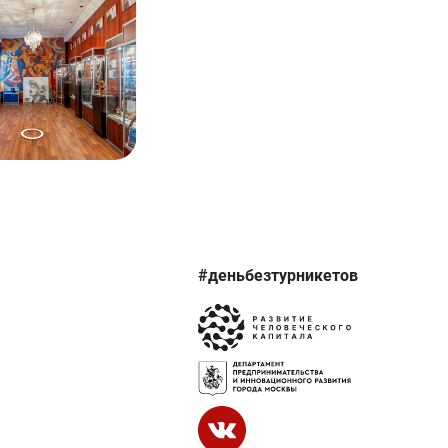
#деньбезтурникетов