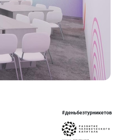
#деньбезтурникетов