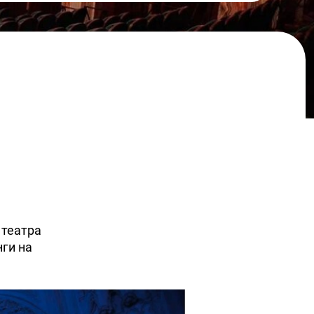
 театра
нги на