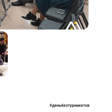
#деньбезтурникетов